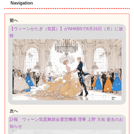
Navigation
前へ
【ウィーンかたぎ（気質）】がNHKBSで6月15日（月）に放
映
次へ
訃報 ウィーン気質舞踏会運営機構 理事 上野 大祐 逝去のお
知らせ