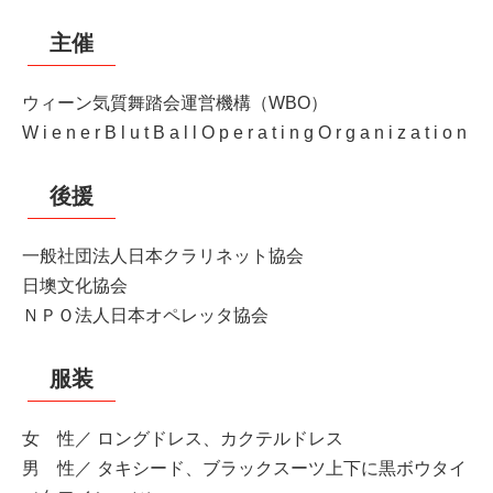
主催
ウィーン気質舞踏会運営機構（WBO）
W i e n e r B l u t B a l l O p e r a t i n g O r g a n i z a t i o n
後援
一般社団法人日本クラリネット協会
日墺文化協会
ＮＰＯ法人日本オペレッタ協会
服装
女 性／ ロングドレス、カクテルドレス
男 性／ タキシード、ブラックスーツ上下に黒ボウタイ